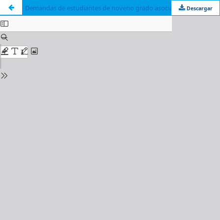
Demandas de estudiantes de noveno grado asociadas a la orientación educativa y profesional en dos centros educativos panameños
Descargar