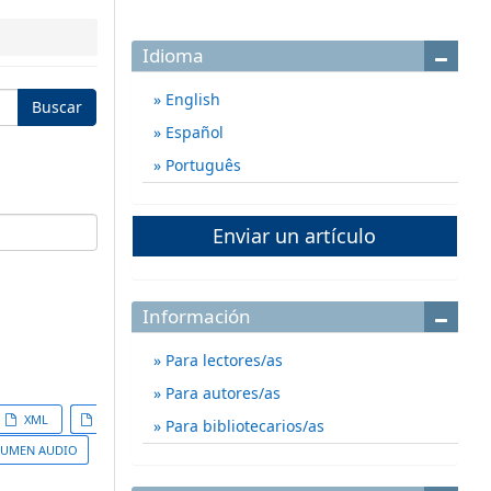
Idioma
English
Español
Português
Enviar un artículo
Información
Para lectores/as
Para autores/as
XML
Para bibliotecarios/as
SUMEN AUDIO