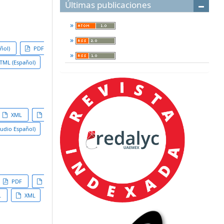
Últimas publicaciones
ñol)
PDF
ML (Español)
XML
udio Español)
PDF
L
XML