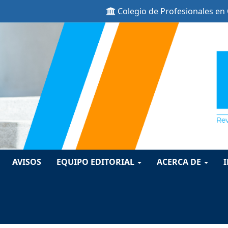
Colegio de Profesionales en
ion##
t##
AVISOS
EQUIPO EDITORIAL
ACERCA DE