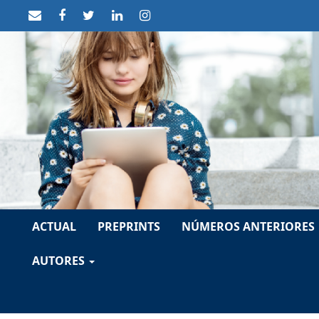
##plugins.themes.themeTen.accessible_menu.label##
##plugins.themes.themeTen.accessible_menu.main_navigat
##plugins.themes.themeTen.accessible_menu.main_conten
##plugins.themes.themeTen.accessible_menu.sidebar##
ACTUAL
PREPRINTS
NÚMEROS ANTERIORES
AUTORES