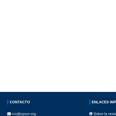
CONTACTO
ENLACES IM
rco@cpocr.org
Sobre la revis