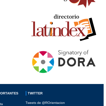
PORTANTES
TWITTER
Tweets de @ROrientacion
ta