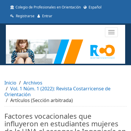
##plugins.themes.themeTen.accessible_menu.label##
Colegio de Profesionales en Orientación
Español
##plugins.themes.themeTen.accessible_menu.main_navigat
##plugins.themes.themeTen.accessible_menu.main_conten
Registrarse
Entrar
##plugins.themes.themeTen.accessible_menu.sidebar##
Toggle
navigatio
Inicio
Archivos
Vol. 1 Núm. 1 (2022): Revista Costarricense de
Orientación
Artículos (Sección arbitrada)
Factores vocacionales que
influyeron en estudiantes mujeres