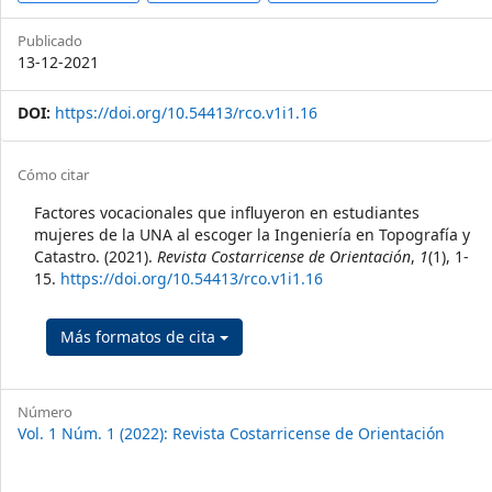
Publicado
13-12-2021
DOI:
https://doi.org/10.54413/rco.v1i1.16
##plugins.themes.themeTen.art
Cómo citar
Factores vocacionales que influyeron en estudiantes
mujeres de la UNA al escoger la Ingeniería en Topografía y
Catastro. (2021).
Revista Costarricense de Orientación
,
1
(1), 1-
15.
https://doi.org/10.54413/rco.v1i1.16
Más formatos de cita
Número
Vol. 1 Núm. 1 (2022): Revista Costarricense de Orientación