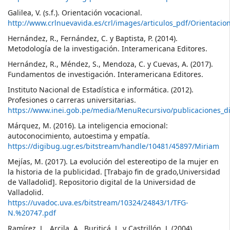
Galilea, V. (s.f.). Orientación vocacional.
http://www.crlnuevavida.es/crl/images/articulos_pdf/Orientacio
Hernández, R., Fernández, C. y Baptista, P. (2014).
Metodología de la investigación. Interamericana Editores.
Hernández, R., Méndez, S., Mendoza, C. y Cuevas, A. (2017).
Fundamentos de investigación. Interamericana Editores.
Instituto Nacional de Estadística e informática. (2012).
Profesiones o carreras universitarias.
https://www.inei.gob.pe/media/MenuRecursivo/publicaciones_di
Márquez, M. (2016). La inteligencia emocional:
autoconocimiento, autoestima y empatía.
https://digibug.ugr.es/bitstream/handle/10481/45897/Miriam
Mejías, M. (2017). La evolución del estereotipo de la mujer en
la historia de la publicidad. [Trabajo fin de grado,Universidad
de Valladolid]. Repositorio digital de la Universidad de
Valladolid.
https://uvadoc.uva.es/bitstream/10324/24843/1/TFG-
N.%20747.pdf
Ramírez, L., Arcila, A., Buriticá, L. y Castrillón, J. (2004).