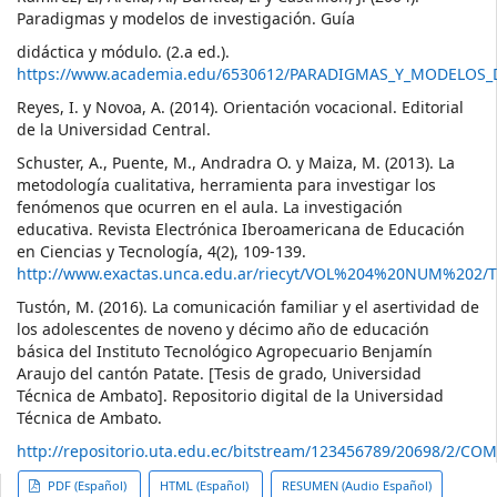
Paradigmas y modelos de investigación. Guía
didáctica y módulo. (2.a ed.).
https://www.academia.edu/6530612/PARADIGMAS_Y_MODELOS_
Reyes, I. y Novoa, A. (2014). Orientación vocacional. Editorial
de la Universidad Central.
Schuster, A., Puente, M., Andradra O. y Maiza, M. (2013). La
metodología cualitativa, herramienta para investigar los
fenómenos que ocurren en el aula. La investigación
educativa. Revista Electrónica Iberoamericana de Educación
en Ciencias y Tecnología, 4(2), 109-139.
http://www.exactas.unca.edu.ar/riecyt/VOL%204%20NUM%202/
Tustón, M. (2016). La comunicación familiar y el asertividad de
los adolescentes de noveno y décimo año de educación
básica del Instituto Tecnológico Agropecuario Benjamín
Araujo del cantón Patate. [Tesis de grado, Universidad
Técnica de Ambato]. Repositorio digital de la Universidad
Técnica de Ambato.
http://repositorio.uta.edu.ec/bitstream/123456789/20698/2
##plugins.themes.themeTen.ar
PDF (Español)
HTML (Español)
RESUMEN (Audio Español)