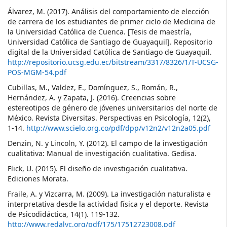
Álvarez, M. (2017). Análisis del comportamiento de elección
de carrera de los estudiantes de primer ciclo de Medicina de
la Universidad Católica de Cuenca. [Tesis de maestría,
Universidad Católica de Santiago de Guayaquil]. Repositorio
digital de la Universidad Católica de Santiago de Guayaquil.
http://repositorio.ucsg.edu.ec/bitstream/3317/8326/1/T-UCSG-
POS-MGM-54.pdf
Cubillas, M., Valdez, E., Domínguez, S., Román, R.,
Hernández, A. y Zapata, J. (2016). Creencias sobre
estereotipos de género de jóvenes universitarios del norte de
México. Revista Diversitas. Perspectivas en Psicología, 12(2),
1-14.
http://www.scielo.org.co/pdf/dpp/v12n2/v12n2a05.pdf
Denzin, N. y Lincoln, Y. (2012). El campo de la investigación
cualitativa: Manual de investigación cualitativa. Gedisa.
Flick, U. (2015). El diseño de investigación cualitativa.
Ediciones Morata.
Fraile, A. y Vizcarra, M. (2009). La investigación naturalista e
interpretativa desde la actividad física y el deporte. Revista
de Psicodidáctica, 14(1). 119-132.
http://www.redalyc.org/pdf/175/17512723008.pdf