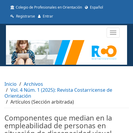
##plugins.themes.themeTen.accessible_menu.label##
Colegio de Profesionales en Orientación
Español
##plugins.themes.themeTen.accessible_menu.main_navigat
##plugins.themes.themeTen.accessible_menu.main_conten
Registrarse
Entrar
##plugins.themes.themeTen.accessible_menu.sidebar##
Toggle
navigatio
Inicio
Archivos
Vol. 4 Núm. 1 (2025): Revista Costarricense de
Orientación
Artículos (Sección arbitrada)
Componentes que median en la
empleabilidad de personas en