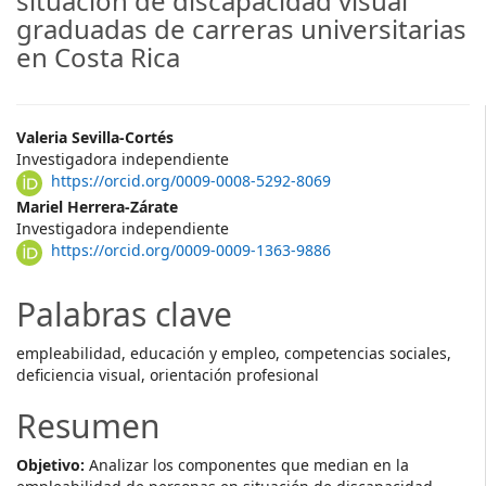
situación de discapacidad visual
graduadas de carreras universitarias
en Costa Rica
##plugins.themes.themeTen.ar
Valeria Sevilla-Cortés
Investigadora independiente
https://orcid.org/0009-0008-5292-8069
Mariel Herrera-Zárate
Investigadora independiente
https://orcid.org/0009-0009-1363-9886
Palabras clave
empleabilidad, educación y empleo, competencias sociales,
deficiencia visual, orientación profesional
Resumen
Objetivo:
Analizar los componentes que median en la