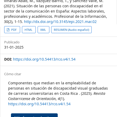
Viñarás-Abad, M., Vázquez-Barrio, T., y Sánchez-Valle, M.
(2021). Situación de las personas con discapacidad en el
sector de la comunicación en España: Aspectos laborales,
profesionales y académicos. Profesional de la Información,
30(2), 1-15.
http://dx.doi.org/10.3145/epi.2021.mar.02
##plugins.themes.themeTen.ar
PDF
HTML
XML
RESUMEN (Audio español)
Publicado
31-01-2025
DOI:
https://doi.org/10.54413/rco.v4i1.54
##plugins.themes.themeTen.art
Cómo citar
Componentes que median en la empleabilidad de
personas en situación de discapacidad visual graduadas
de carreras universitarias en Costa Rica . (2025).
Revista
Costarricense de Orientación
,
4
(1).
https://doi.org/10.54413/rco.v4i1.54