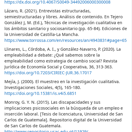
https://dx.doi.org/10.4067/S0049-34492006000300008
Lázaro, R. (2021). Entrevistas estructuradas,
semiestructuradas y libres. Análisis de contenido. En Tejero
González J, M. (Ed.), Técnicas de investigación cualitativa en
los ámbitos sanitario y sociosanitario (pp. 65-84). Ediciones de
la Universidad de Castilla-La Mancha.
https://www.torrossa.com/en/resources/an/4943831#page=65
Llinares, L., Córdoba, A. I., y González-Navarro, P. (2020). La
empleabilidad a debate: ¿Qué sabemos sobre la
empleabilidad como estrategia de cambio social? Revista
Jurídica de Economía Social y Cooperativa, 36, 313-363.
https://doi.org/10.7203/CIRIEC-JUR.36.17017
Mejía, J. (2000). El muestreo en la investigación cualitativa.
Investigaciones Sociales, 4(5), 165-180.
https://doi.org/10.15381/is.v4i5.6851
Monroy, G. Y. N. (2015). Las discapacidades y sus
implicaciones psicosociales en la búsqueda de un empleo e
inserción laboral. [Tesis de licenciatura, Universidad de San
Carlos de Guatemala]. Repositorio digital de la Universidad
de San Carlos de Guatemala.
http://www.repositorio.usac.edu.gt/11929/