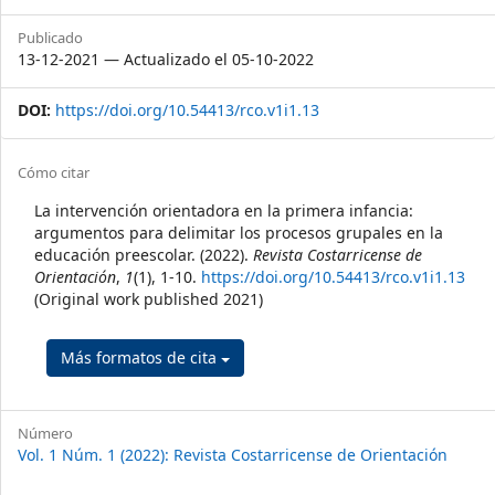
Publicado
13-12-2021 — Actualizado el 05-10-2022
DOI:
https://doi.org/10.54413/rco.v1i1.13
##plugins.themes.themeTen.art
Cómo citar
La intervención orientadora en la primera infancia:
argumentos para delimitar los procesos grupales en la
educación preescolar. (2022).
Revista Costarricense de
Orientación
,
1
(1), 1-10.
https://doi.org/10.54413/rco.v1i1.13
(Original work published 2021)
Más formatos de cita
Número
Vol. 1 Núm. 1 (2022): Revista Costarricense de Orientación