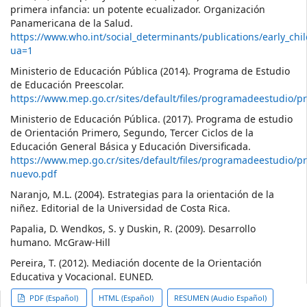
primera infancia: un potente ecualizador. Organización
Panamericana de la Salud.
https://www.who.int/social_determinants/publications/early_chi
ua=1
Ministerio de Educación Pública (2014). Programa de Estudio
de Educación Preescolar.
https://www.mep.go.cr/sites/default/files/programadeestudio/
Ministerio de Educación Pública. (2017). Programa de estudio
de Orientación Primero, Segundo, Tercer Ciclos de la
Educación General Básica y Educación Diversificada.
https://www.mep.go.cr/sites/default/files/programadeestudio/p
nuevo.pdf
Naranjo, M.L. (2004). Estrategias para la orientación de la
niñez. Editorial de la Universidad de Costa Rica.
Papalia, D. Wendkos, S. y Duskin, R. (2009). Desarrollo
humano. McGraw-Hill
Pereira, T. (2012). Mediación docente de la Orientación
Educativa y Vocacional. EUNED.
##plugins.themes.themeTen.ar
PDF (Español)
HTML (Español)
RESUMEN (Audio Español)