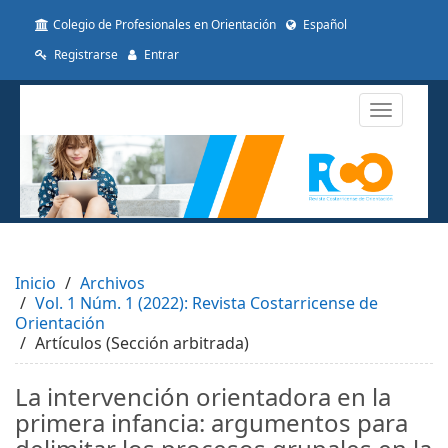
##plugins.themes.themeTen.accessible_menu.label##
Colegio de Profesionales en Orientación
Español
##plugins.themes.themeTen.accessible_menu.main_navigat
##plugins.themes.themeTen.accessible_menu.main_conten
Registrarse
Entrar
##plugins.themes.themeTen.accessible_menu.sidebar##
Toggle
navigatio
Inicio
Archivos
Vol. 1 Núm. 1 (2022): Revista Costarricense de
Orientación
Artículos (Sección arbitrada)
La intervención orientadora en la
primera infancia: argumentos para