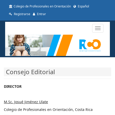
##plugins.themes.themeTen.accessible_menu.label##
Colegio de Profesionales en Orientación
Español
##plugins.themes.themeTen.accessible_menu.main_navigat
##plugins.themes.themeTen.accessible_menu.main_conten
Registrarse
Entrar
##plugins.themes.themeTen.accessible_menu.sidebar##
Toggle
navigatio
Consejo Editorial
DIRECTOR
M.Sc. Josué Jiménez Ulate
Colegio de Profesionales en Orientación, Costa Rica